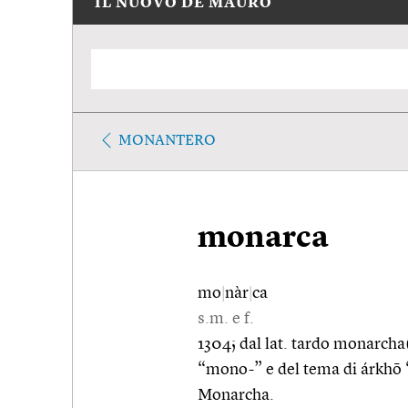
IL NUOVO DE MAURO
MONANTERO
monarca
mo
|
nàr
|
ca
s.m. e f.
1304; dal lat. tardo monarch
“mono-” e del tema di árkhō 
Monarcha.