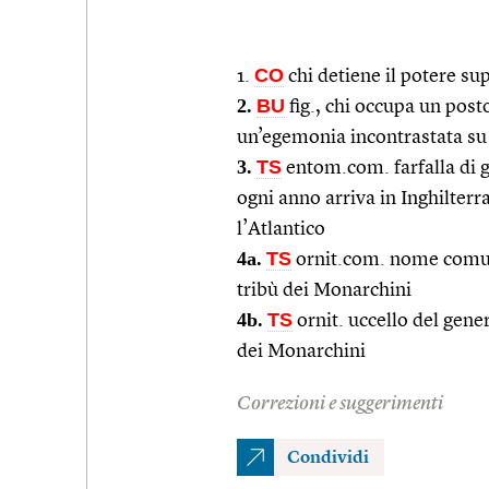
CO
1.
chi detiene il potere s
2.
BU
fig., chi occupa un pos
un’egemonia incontrastata su
3.
TS
entom.com. farfalla di 
ogni anno arriva in Inghilter
l’Atlantico
4a.
TS
ornit.com. nome comune
tribù dei Monarchini
4b.
TS
ornit. uccello del gen
dei Monarchini
Correzioni e suggerimenti
Condividi