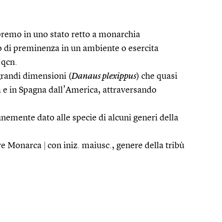
upremo in uno stato retto a monarchia
to di preminenza in un ambiente o esercita
 qcn.
grandi dimensioni (
Danaus plexippus
) che quasi
ra e in Spagna dall’America, attraversando
mente dato alle specie di alcuni generi della
ere Monarca
|
con iniz. maiusc., genere della tribù