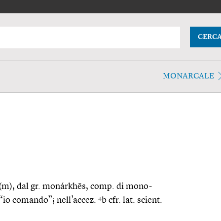
CERC
MONARCALE
a(m), dal gr. monárkhēs, comp. di mono-
4
“io comando”; nell’accez.
b cfr. lat. scient.