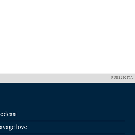
PUBBLICITÀ
odcast
avage love