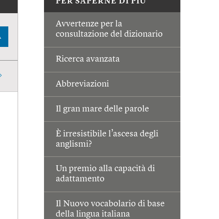
PER SAPERNE DI PIÙ
Avvertenze per la
consultazione del dizionario
A
Ricerca avanzata
Abbreviazioni
Il gran mare delle parole
È irresistibile l’ascesa degli
anglismi?
Un premio alla capacità di
adattamento
Il Nuovo vocabolario di base
della lingua italiana