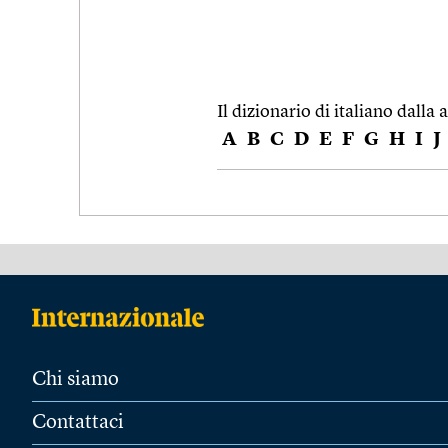
Il dizionario di italiano dalla a
A
B
C
D
E
F
G
H
I
J
Chi siamo
Contattaci