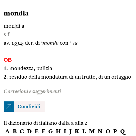
mondia
mon
|
dì
|
a
s.f.
2
1
av. 1394; der. di
mondo
con
–ia
OB
1.
mondezza, pulizia
2.
residuo della mondatura di un frutto, di un ortaggio
Correzioni e suggerimenti
Condividi
Il dizionario di italiano dalla a alla z
A
B
C
D
E
F
G
H
I
J
K
L
M
N
O
P
Q