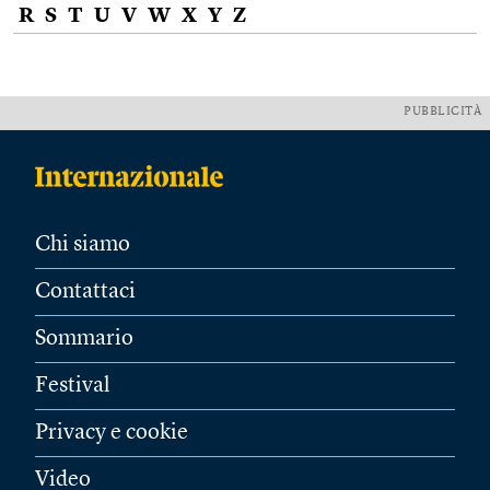
R
S
T
U
V
W
X
Y
Z
PUBBLICITÀ
Chi siamo
Contattaci
Sommario
Festival
Privacy e cookie
Video