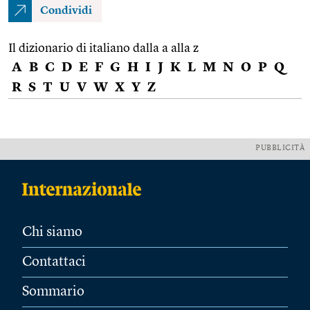
Condividi
Il dizionario di italiano dalla a alla z
A
B
C
D
E
F
G
H
I
J
K
L
M
N
O
P
Q
R
S
T
U
V
W
X
Y
Z
PUBBLICITÀ
Chi siamo
Contattaci
Sommario