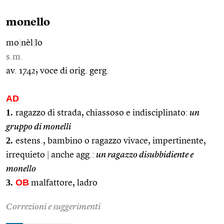
monello
mo
|
nèl
|
lo
s.m.
av. 1742; voce di orig. gerg.
AD
1.
ragazzo di strada, chiassoso e indisciplinato:
un
gruppo di monelli
2.
estens., bambino o ragazzo vivace, impertinente,
irrequieto
|
anche agg.:
un ragazzo disubbidiente e
monello
3.
OB
malfattore, ladro
Correzioni e suggerimenti