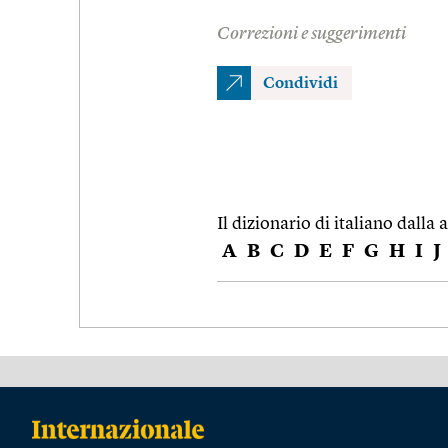
Correzioni e suggerimenti
Condividi
Il dizionario di italiano dalla a
A
B
C
D
E
F
G
H
I
J