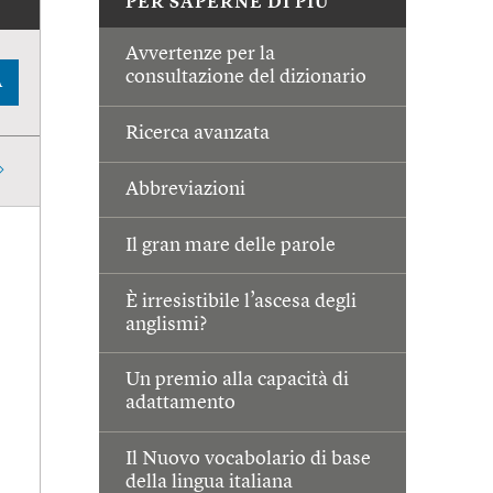
PER SAPERNE DI PIÙ
Avvertenze per la
consultazione del dizionario
A
Ricerca avanzata
Abbreviazioni
Il gran mare delle parole
È irresistibile l’ascesa degli
anglismi?
Un premio alla capacità di
adattamento
Il Nuovo vocabolario di base
della lingua italiana