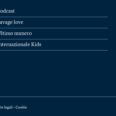
odcast
avage love
ltimo numero
nternazionale Kids
te legali
•
Cookie