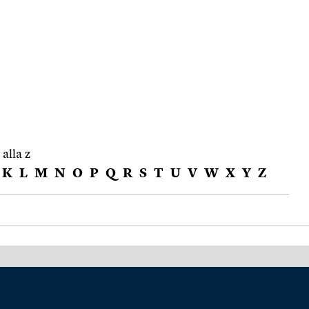
 alla z
K
L
M
N
O
P
Q
R
S
T
U
V
W
X
Y
Z