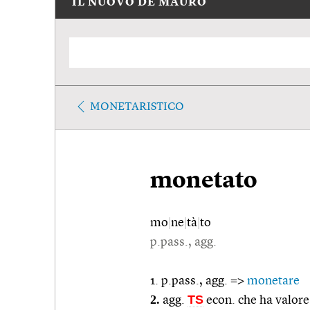
IL NUOVO DE MAURO
MONETARISTICO
monetato
mo
|
ne
|
tà
|
to
p.pass., agg.
1. p.pass., agg. =>
monetare
2.
TS
agg.
econ. che ha valore