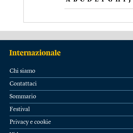
A
B
C
D
E
F
G
H
I
J
Chi siamo
Contattaci
Sommario
Festival
Privacy e cookie