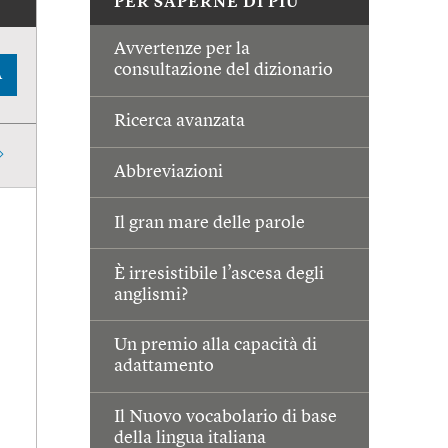
PER SAPERNE DI PIÙ
Avvertenze per la
consultazione del dizionario
A
Ricerca avanzata
Abbreviazioni
Il gran mare delle parole
È irresistibile l’ascesa degli
anglismi?
Un premio alla capacità di
adattamento
Il Nuovo vocabolario di base
della lingua italiana