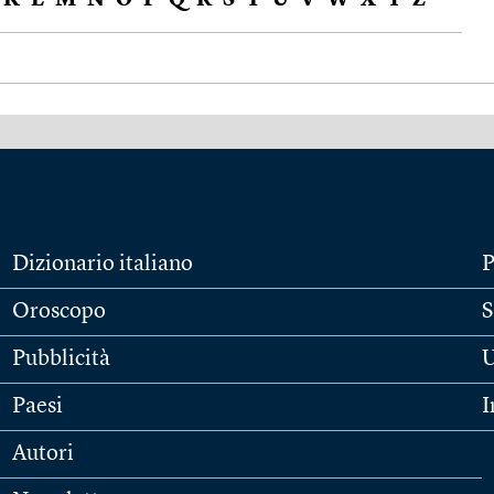
K
L
M
N
O
P
Q
R
S
T
U
V
W
X
Y
Z
Dizionario italiano
P
Oroscopo
S
Pubblicità
U
Paesi
I
Autori