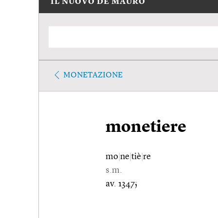
IL NUOVO DE MAURO
MONETAZIONE
monetiere
mo
|
ne
|
tiè
|
re
s.m.
av. 1347;