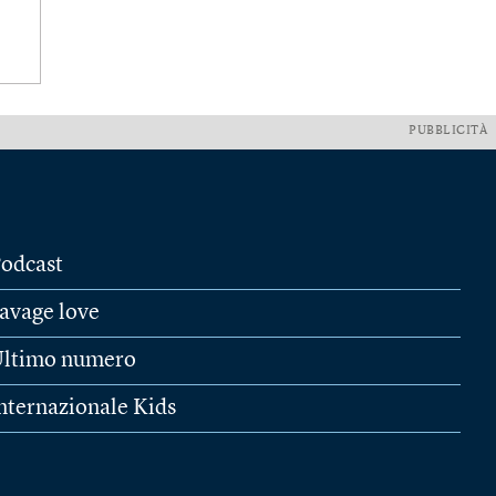
PUBBLICITÀ
odcast
avage love
ltimo numero
nternazionale Kids