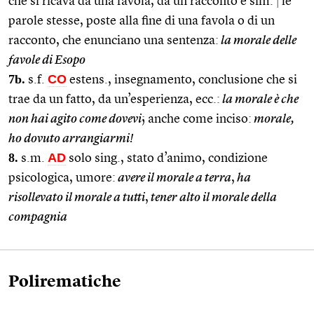
che si ricava da una favola, da un racconto e sim.
|
le
parole stesse, poste alla fine di una favola o di un
racconto, che enunciano una sentenza:
la morale delle
favole di Esopo
7b.
CO
s.f.
estens., insegnamento, conclusione che si
trae da un fatto, da un’esperienza, ecc.:
la morale è che
non hai agito come dovevi
; anche come inciso:
morale,
ho dovuto arrangiarmi!
8.
AD
s.m.
solo sing., stato d’animo, condizione
psicologica, umore:
avere il morale a terra
,
ha
risollevato il morale a tutti
,
tener alto il morale della
compagnia
Polirematiche