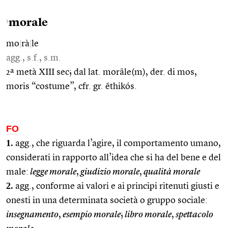
morale
1
mo
|
rà
|
le
agg., s.f., s.m.
2ª metà XIII sec; dal lat. morāle(m), der. di mos,
moris “costume”, cfr. gr. ēthikós.
FO
1.
agg., che riguarda l’agire, il comportamento umano,
considerati in rapporto all’idea che si ha del bene e del
male:
legge morale
,
giudizio morale
,
qualità morale
2.
agg., conforme ai valori e ai principi ritenuti giusti e
onesti in una determinata società o gruppo sociale:
insegnamento
,
esempio morale
;
libro morale
,
spettacolo