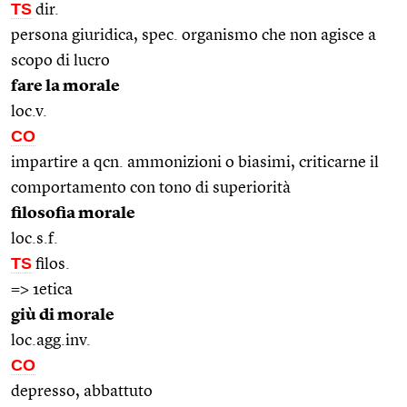
TS
dir.
persona giuridica, spec. organismo che non agisce a
scopo di lucro
fare la morale
loc.v.
CO
impartire a qcn. ammonizioni o biasimi, criticarne il
comportamento con tono di superiorità
filosofia morale
loc.s.f.
TS
filos.
=> 1etica
giù di morale
loc.agg.inv.
CO
depresso, abbattuto