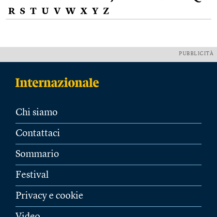
R
S
T
U
V
W
X
Y
Z
PUBBLICITÀ
Chi siamo
Contattaci
Sommario
Festival
Privacy e cookie