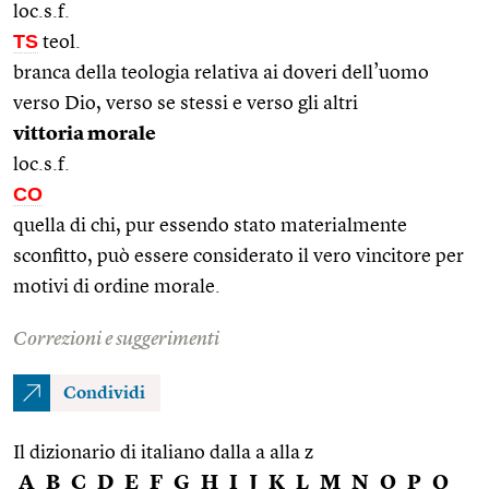
loc.s.f.
TS
teol.
branca della teologia relativa ai doveri dell’uomo
verso Dio, verso se stessi e verso gli altri
vittoria morale
loc.s.f.
CO
quella di chi, pur essendo stato materialmente
sconfitto, può essere considerato il vero vincitore per
motivi di ordine morale.
Correzioni e suggerimenti
Condividi
Il dizionario di italiano dalla a alla z
A
B
C
D
E
F
G
H
I
J
K
L
M
N
O
P
Q