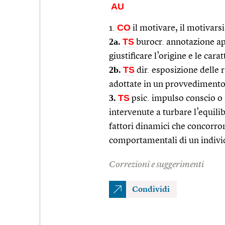
AU
CO
1.
il motivare, il motivarsi 
2a.
TS
burocr. annotazione app
giustificare l’origine e le cara
2b.
TS
dir. esposizione delle ra
adottate in un provvedimento 
3.
TS
psic. impulso conscio o 
intervenute a turbare l’equil
fattori dinamici che concorro
comportamentali di un indiv
Correzioni e suggerimenti
Condividi