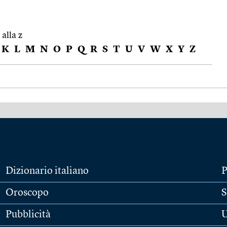
 alla z
K
L
M
N
O
P
Q
R
S
T
U
V
W
X
Y
Z
Dizionario italiano
P
Oroscopo
S
Pubblicità
U