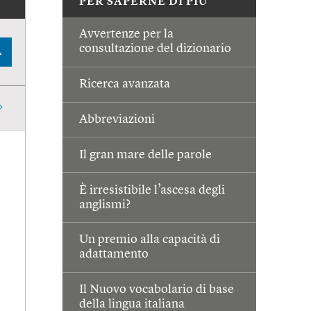
PER SAPERNE DI PIÙ
Avvertenze per la
consultazione del dizionario
A
Ricerca avanzata
Abbreviazioni
Il gran mare delle parole
È irresistibile l’ascesa degli
anglismi?
Un premio alla capacità di
adattamento
Il Nuovo vocabolario di base
della lingua italiana