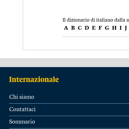
Il dizionario di italiano dalla a
A
B
C
D
E
F
G
H
I
J
Chi siamo
Contattaci
Sommario