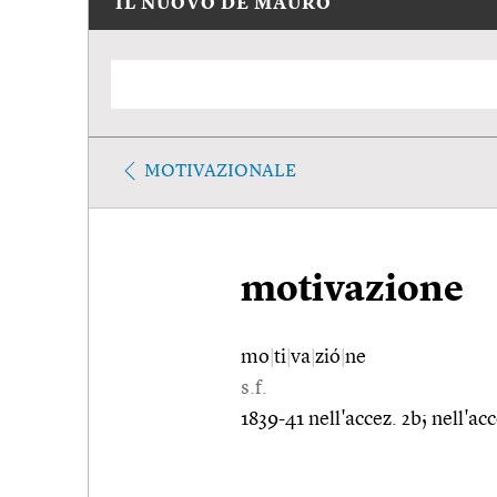
IL NUOVO DE MAURO
MOTIVAZIONALE
motivazione
mo
|
ti
|
va
|
zió
|
ne
s.f.
1839-41 nell'accez. 2b; nell'acc