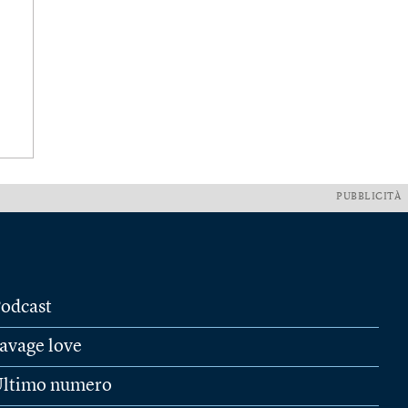
PUBBLICITÀ
odcast
avage love
ltimo numero