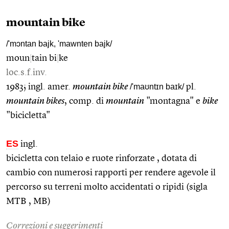
mountain bike
/'mɔntan bajk, 'mawnten bajk/
moun
|
tain bi
|
ke
loc.s.f.inv.
1983; ingl. amer.
mountain bike
/'maʊntɪn baɪk/
pl.
mountain bikes
, comp. di
mountain
"montagna" e
bike
"bicicletta"
ES
ingl.
bicicletta con telaio e ruote rinforzate , dotata di
cambio con numerosi rapporti per rendere agevole il
percorso su terreni molto accidentati o ripidi (sigla
MTB , MB)
Correzioni e suggerimenti