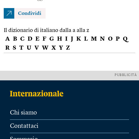
Condividi
Il dizionario di italiano dalla a alla z
A
B
C
D
E
F
G
H
I
J
K
L
M
N
O
P
Q
R
S
T
U
V
W
X
Y
Z
PUBBLICITÀ
Chi siamo
Contattaci