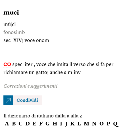
muci
mù
|
ci
fonosimb.
sec. XIV; voce onom.
CO
spec. iter., voce che imita il verso che si fa per
richiamare un gatto; anche s.m.inv.
Correzioni e suggerimenti
Condividi
Il dizionario di italiano dalla a alla z
A
B
C
D
E
F
G
H
I
J
K
L
M
N
O
P
Q