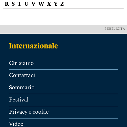
R
S
T
U
V
W
X
Y
Z
PUBBLICITÀ
Chi siamo
Contattaci
Sommario
Festival
Privacy e cookie
Video