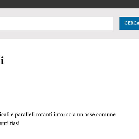
CERC
i
cali e paralleli rotanti intorno a un asse comune
nti fissi