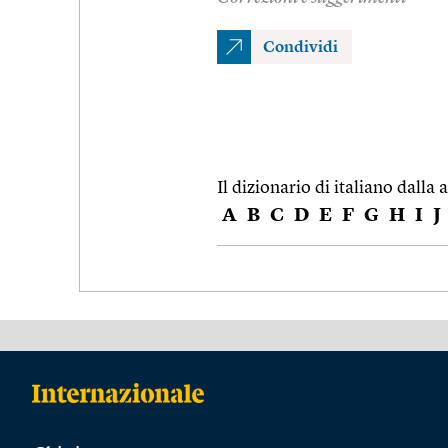
Condividi
Il dizionario di italiano dalla a
A
B
C
D
E
F
G
H
I
J