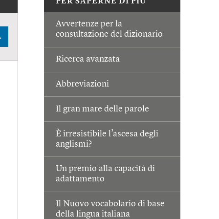
PER SAPERNE DI PIÙ
Avvertenze per la
consultazione del dizionario
A
Ricerca avanzata
Abbreviazioni
Il gran mare delle parole
È irresistibile l’ascesa degli
anglismi?
Un premio alla capacità di
adattamento
Il Nuovo vocabolario di base
della lingua italiana