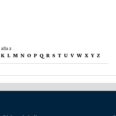
 alla z
K
L
M
N
O
P
Q
R
S
T
U
V
W
X
Y
Z