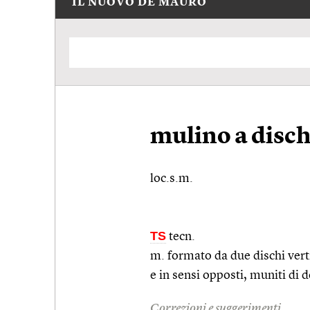
IL NUOVO DE MAURO
mulino a disch
loc.s.m.
TS
tecn.
m. formato da due dischi verti
e in sensi opposti, muniti di de
Correzioni e suggerimenti