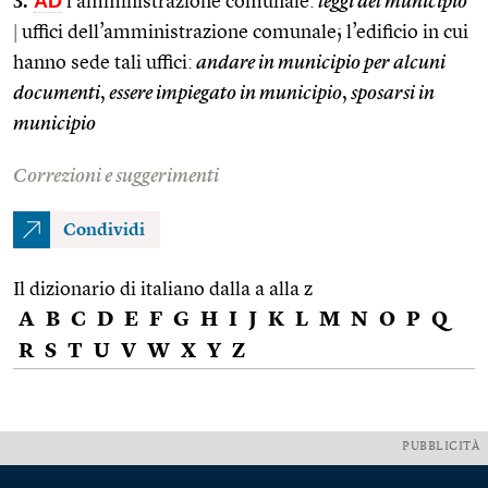
3.
AD
l’amministrazione comunale:
leggi del municipio
|
uffici dell’amministrazione comunale; l’edificio in cui
hanno sede tali uffici:
andare in municipio per alcuni
documenti
,
essere impiegato in municipio
,
sposarsi in
municipio
Correzioni e suggerimenti
Condividi
Il dizionario di italiano dalla a alla z
A
B
C
D
E
F
G
H
I
J
K
L
M
N
O
P
Q
R
S
T
U
V
W
X
Y
Z
PUBBLICITÀ