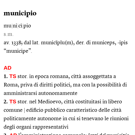
municipio
mu
|
ni
|
cì
|
pio
s.m.
av. 1338; dal lat. municĭpĭu(m), der. di municeps, -ipis
“municipe”.
AD
1.
TS
stor. in epoca romana, città assoggettata a
Roma, priva di diritti politici, ma con la possibilità di
amministrarsi autonomamente
2.
TS
stor. nel Medioevo, città costituitasi in libero
comune
|
edificio pubblico caratteristico delle città
politicamente autonome in cui si tenevano le riunioni
degli organi rappresentativi