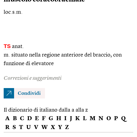
loc.s.m.
TS
anat.
m. situato nella regione anteriore del braccio, con
funzione di elevatore
Correzioni e suggerimenti
Condividi
Il dizionario di italiano dalla a alla z
A
B
C
D
E
F
G
H
I
J
K
L
M
N
O
P
Q
R
S
T
U
V
W
X
Y
Z