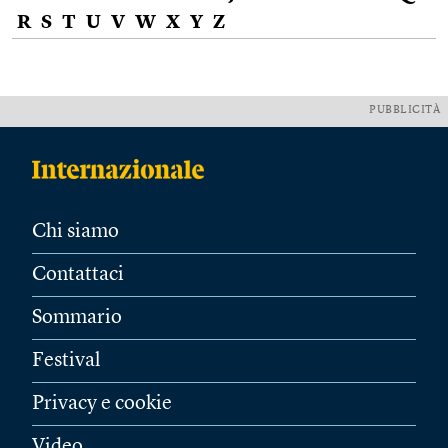
R
S
T
U
V
W
X
Y
Z
PUBBLICITÀ
Chi siamo
Contattaci
Sommario
Festival
Privacy e cookie
Video