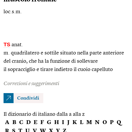
loc.s.m.
TS
anat.
m. quadrilatero e sottile situato nella parte anteriore
del cranio, che ha la funzione di sollevare
il sopracciglio e tirare indietro il cuoio capelluto
Correzioni e suggerimenti
Condividi
Il dizionario di italiano dalla a alla z
A
B
C
D
E
F
G
H
I
J
K
L
M
N
O
P
Q
R
S
T
U
V
W
X
Y
Z