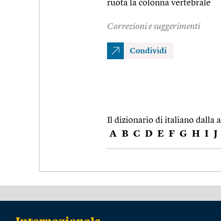
ruota la colonna vertebrale
Correzioni e suggerimenti
Condividi
Il dizionario di italiano dalla a
A
B
C
D
E
F
G
H
I
J