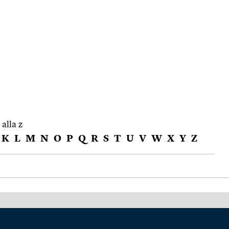
 alla z
K
L
M
N
O
P
Q
R
S
T
U
V
W
X
Y
Z