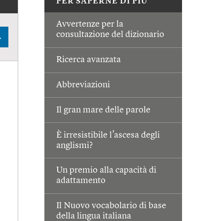
PER SAPERNE DI PIÙ
Avvertenze per la
consultazione del dizionario
A
Ricerca avanzata
Abbreviazioni
Il gran mare delle parole
È irresistibile l’ascesa degli
anglismi?
Un premio alla capacità di
adattamento
Il Nuovo vocabolario di base
della lingua italiana