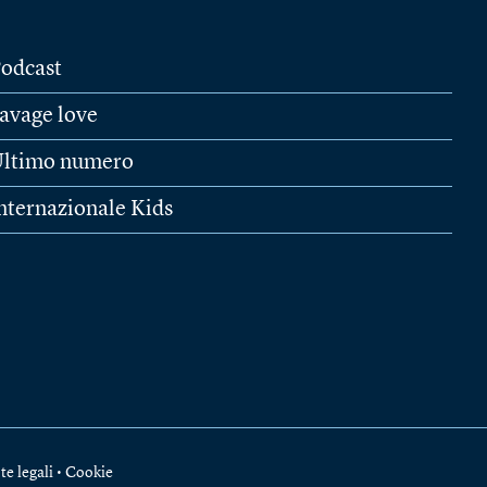
odcast
avage love
ltimo numero
nternazionale Kids
te legali
•
Cookie