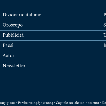
Dizionario italiano
P
Oroscopo
S
Pubblicità
U
Paesi
I
Autori
Newsletter
e 04003131002 • Partita iva 04850721004 • Capitale sociale 120.000 euro •
No