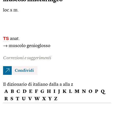
loc.s.m.
TS
anat.
→ muscolo genioglosso
Correzioni e suggerimenti
Condividi
Il dizionario di italiano dalla a alla z
A
B
C
D
E
F
G
H
I
J
K
L
M
N
O
P
Q
R
S
T
U
V
W
X
Y
Z