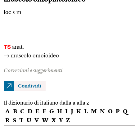
loc.s.m.
TS
anat.
→ muscolo omoioideo
Correzioni e suggerimenti
Condividi
Il dizionario di italiano dalla a alla z
A
B
C
D
E
F
G
H
I
J
K
L
M
N
O
P
Q
R
S
T
U
V
W
X
Y
Z