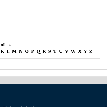
 alla z
K
L
M
N
O
P
Q
R
S
T
U
V
W
X
Y
Z