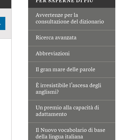
PER SAPERNE DI PIÙ
Avvertenze per la
consultazione del dizionario
A
Ricerca avanzata
Abbreviazioni
Il gran mare delle parole
È irresistibile l’ascesa degli
anglismi?
Un premio alla capacità di
adattamento
Il Nuovo vocabolario di base
della lingua italiana