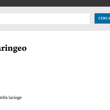
CERC
aringeo
ella laringe