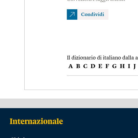
Condividi
Il dizionario di italiano dalla a
A
B
C
D
E
F
G
H
I
J