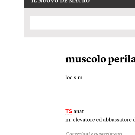
IL NUOVO DE MAURO
muscolo peril
loc.s.m.
TS
anat.
m. elevatore ed abbassatore d
Correzioni e suggerimenti