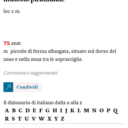
loc.s.m.
TS
anat.
m. piccolo di forma allungata, situato sul dorso del
naso e nella zona tra le sopracciglia
Correzioni e suggerimenti
Condividi
Il dizionario di italiano dalla a alla z
A
B
C
D
E
F
G
H
I
J
K
L
M
N
O
P
Q
R
S
T
U
V
W
X
Y
Z