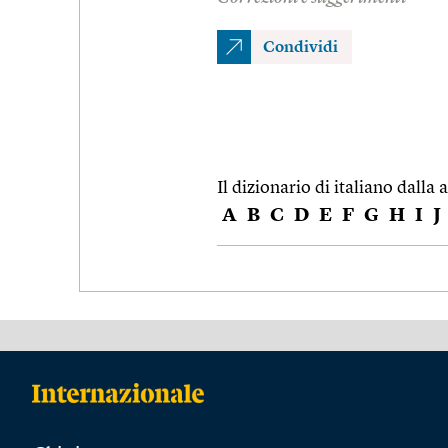
Condividi
Il dizionario di italiano dalla a
A
B
C
D
E
F
G
H
I
J