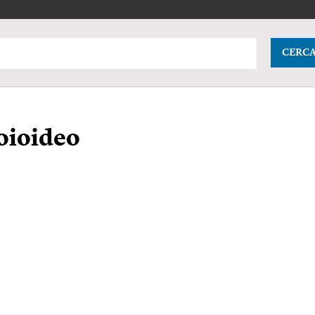
CERC
oioideo