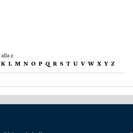
 alla z
K
L
M
N
O
P
Q
R
S
T
U
V
W
X
Y
Z