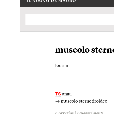
IL NUOVO DE MAURO
muscolo stern
loc.s.m.
TS
anat.
→ muscolo sternotiroideo
Correzioni e suggerimenti