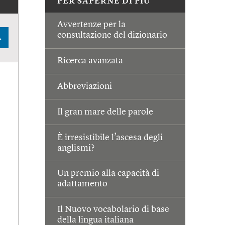
PER SAPERNE DI PIÙ
Avvertenze per la
consultazione del dizionario
A
Ricerca avanzata
Abbreviazioni
Il gran mare delle parole
È irresistibile l’ascesa degli
anglismi?
Un premio alla capacità di
adattamento
Il Nuovo vocabolario di base
della lingua italiana