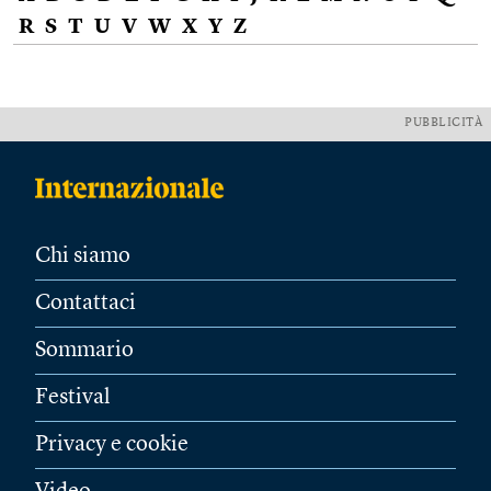
R
S
T
U
V
W
X
Y
Z
PUBBLICITÀ
Chi siamo
Contattaci
Sommario
Festival
Privacy e cookie