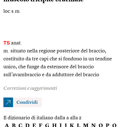
loc.s.m.
TS
anat.
m. situato nella regione posteriore del braccio,
costituito da tre capi che si fondono in un tendine
unico, che funge da estensore del braccio
sull'avambraccio e da adduttore del braccio
Correzioni e suggerimenti
Condividi
Il dizionario di italiano dalla a alla z
A
B
C
D
E
F
G
H
I
J
K
L
M
N
O
P
Q