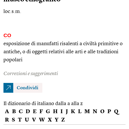
loc.s.m.
CO
esposizione di manufatti risalenti a civiltà primitive o
antiche, o di oggetti relativi alle arti e alle tradizioni
popolari
Correzioni e suggerimenti
Condividi
Il dizionario di italiano dalla a alla z
A
B
C
D
E
F
G
H
I
J
K
L
M
N
O
P
Q
R
S
T
U
V
W
X
Y
Z