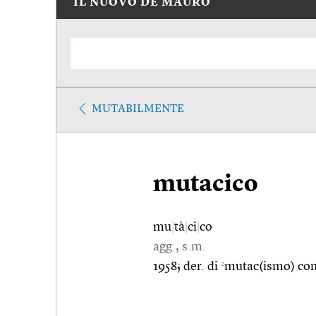
IL NUOVO DE MAURO
MUTABILMENTE
mutacico
mu
|
tà
|
ci
|
co
agg., s.m.
2
1958; der. di
mutac(ismo) con 