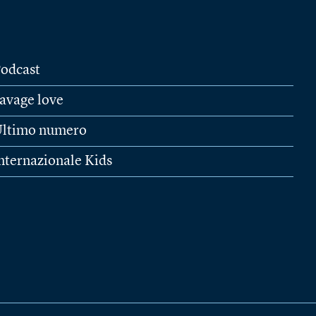
odcast
avage love
ltimo numero
nternazionale Kids