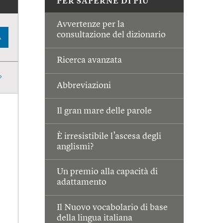
PER SAPERNE DI PIÙ
Avvertenze per la
consultazione del dizionario
A
Ricerca avanzata
Abbreviazioni
Il gran mare delle parole
È irresistibile l’ascesa degli
anglismi?
Un premio alla capacità di
adattamento
Il Nuovo vocabolario di base
della lingua italiana