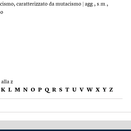
tacismo, caratterizzato da mutacismo
|
agg., s.m.,
mo
 alla z
K
L
M
N
O
P
Q
R
S
T
U
V
W
X
Y
Z