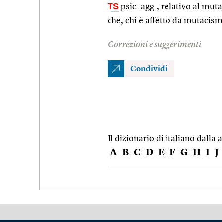
TS
psic. agg., relativo al mu
che, chi è affetto da mutacis
Correzioni e suggerimenti
Condividi
Il dizionario di italiano dalla a
A
B
C
D
E
F
G
H
I
J