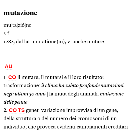
mutazione
mu
|
ta
|
zió
|
ne
s.f.
1282; dal lat. mutatiōne(m), v. anche mutare.
AU
CO
1.
il mutare, il mutarsi e il loro risultato;
trasformazione:
il clima ha subito profonde mutazioni
negli ultimi 50 anni
|
la muta degli animali:
mutazione
delle penne
2.
CO
TS
genet. variazione improvvisa di un gene,
della struttura o del numero dei cromosomi di un
individuo, che provoca evidenti cambiamenti ereditari