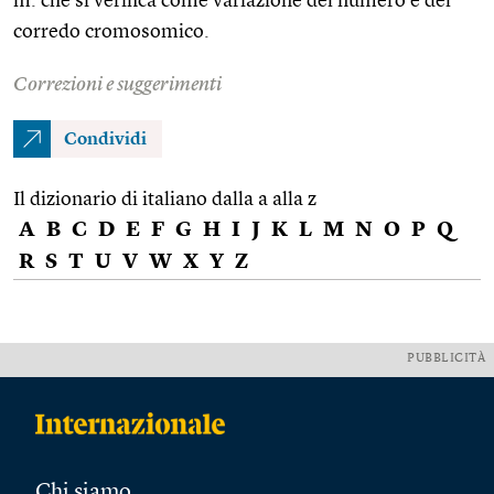
m. che si verifica come variazione del numero e del
corredo cromosomico.
Correzioni e suggerimenti
Condividi
Il dizionario di italiano dalla a alla z
A
B
C
D
E
F
G
H
I
J
K
L
M
N
O
P
Q
R
S
T
U
V
W
X
Y
Z
PUBBLICITÀ
Chi siamo