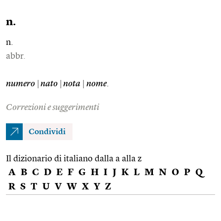
n.
n.
abbr.
numero
|
nato
|
nota
|
nome
.
Correzioni e suggerimenti
Condividi
Il dizionario di italiano dalla a alla z
A
B
C
D
E
F
G
H
I
J
K
L
M
N
O
P
Q
R
S
T
U
V
W
X
Y
Z