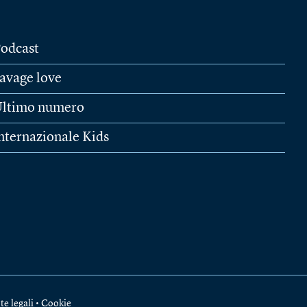
odcast
avage love
ltimo numero
nternazionale Kids
te legali
•
Cookie