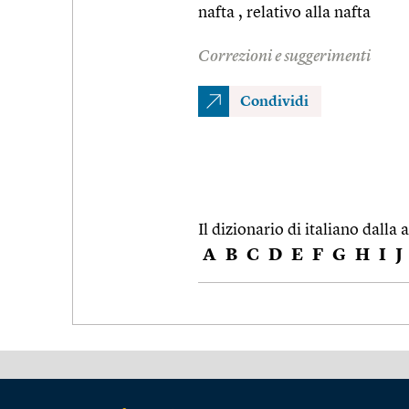
nafta , relativo alla nafta
Correzioni e suggerimenti
Condividi
Il dizionario di italiano dalla a
A
B
C
D
E
F
G
H
I
J