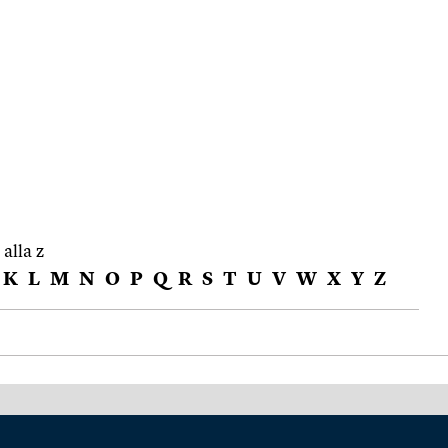
 alla z
K
L
M
N
O
P
Q
R
S
T
U
V
W
X
Y
Z