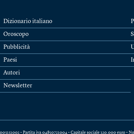
Dizionario italiano
P
Oroscopo
S
Pubblicità
U
Paesi
I
Autori
Newsletter
e 04003131002 • Partita iva 04850721004 • Capitale sociale 120.000 euro •
No