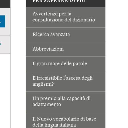
PER SAPERNE DI PIÙ
Avvertenze per la
consultazione del dizionario
A
Ricerca avanzata
Abbreviazioni
Il gran mare delle parole
È irresistibile l’ascesa degli
anglismi?
Un premio alla capacità di
adattamento
Il Nuovo vocabolario di base
della lingua italiana