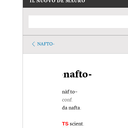
IL NUOVO DE MAURO
NAFTO-
nafto-
2
nàf
|
to–
conf.
da nafta.
TS
scient.