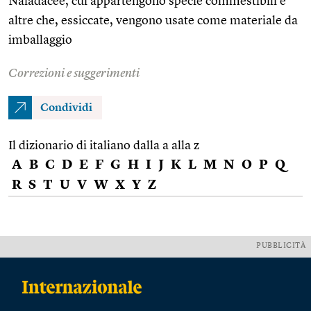
Naiadacee, cui appartengono specie commestibili e
altre che, essiccate, vengono usate come materiale da
imballaggio
Correzioni e suggerimenti
Condividi
Il dizionario di italiano dalla a alla z
A
B
C
D
E
F
G
H
I
J
K
L
M
N
O
P
Q
R
S
T
U
V
W
X
Y
Z
PUBBLICITÀ