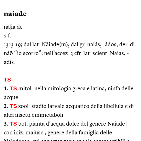
naiade
nà
|
ia
|
de
s.f.
1313-19; dal lat. Nāiade(m), dal gr. naiás, -ádos, der. di
náō “io scorro”; nell’accez. 3 cfr. lat. scient. Naias, -
adis.
TS
1.
TS
mitol. nella mitologia greca e latina, ninfa delle
acque
2.
TS
zool. stadio larvale acquatico della libellula e di
altri insetti emimetaboli
3.
TS
bot. pianta d’acqua dolce del genere Naiade
|
con iniz. maiusc., genere della famiglia delle