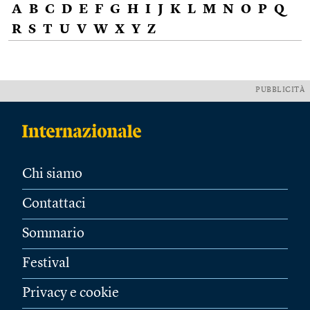
A
B
C
D
E
F
G
H
I
J
K
L
M
N
O
P
Q
R
S
T
U
V
W
X
Y
Z
PUBBLICITÀ
Chi siamo
Contattaci
Sommario
Festival
Privacy e cookie