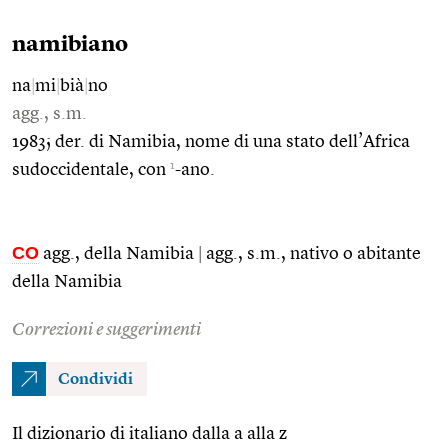
namibiano
na
|
mi
|
bià
|
no
agg., s.m.
1983; der. di Namibia, nome di una stato dell’Africa
1
sudoccidentale, con
-ano.
CO
agg., della Namibia
|
agg., s.m., nativo o abitante
della Namibia
Correzioni e suggerimenti
Condividi
Il dizionario di italiano dalla a alla z