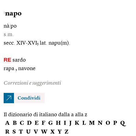
napo
1
nà
|
po
s.m.
secc. XIV-XVI; lat. napu(m).
RE
sardo
rapa , navone
Correzioni e suggerimenti
Condividi
Il dizionario di italiano dalla a alla z
A
B
C
D
E
F
G
H
I
J
K
L
M
N
O
P
Q
R
S
T
U
V
W
X
Y
Z