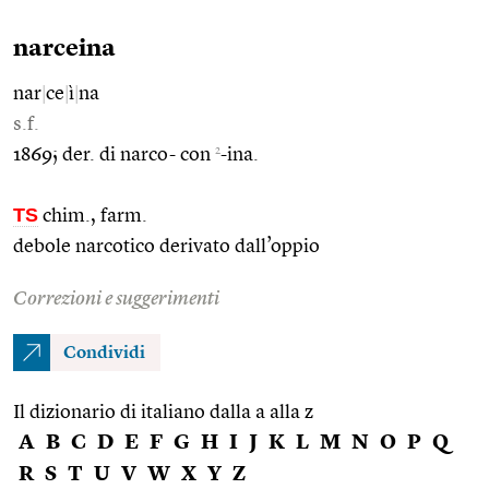
narceina
nar
|
ce
|
ì
|
na
s.f.
2
1869; der. di narco- con
-ina.
TS
chim., farm.
debole narcotico derivato dall’oppio
Correzioni e suggerimenti
Condividi
Il dizionario di italiano dalla a alla z
A
B
C
D
E
F
G
H
I
J
K
L
M
N
O
P
Q
R
S
T
U
V
W
X
Y
Z