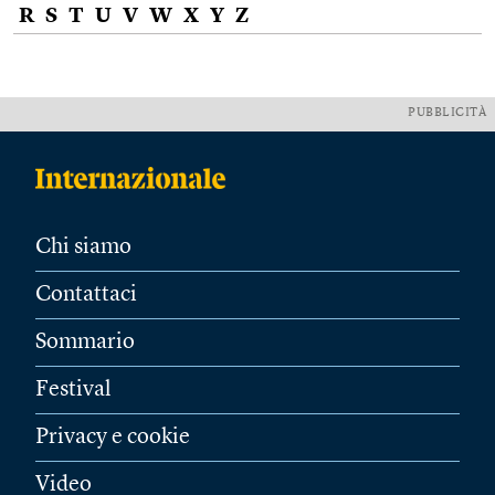
R
S
T
U
V
W
X
Y
Z
PUBBLICITÀ
Chi siamo
Contattaci
Sommario
Festival
Privacy e cookie
Video