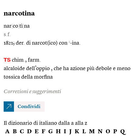
narcotina
nar
|
co
|
tì
|
na
s.f.
2
1821; der. di narcot(ico) con
-ina.
TS
chim., farm.
alcaloide dell’oppio , che ha azione più debole e meno
tossica della morfina
Correzioni e suggerimenti
Condividi
Il dizionario di italiano dalla a alla z
A
B
C
D
E
F
G
H
I
J
K
L
M
N
O
P
Q