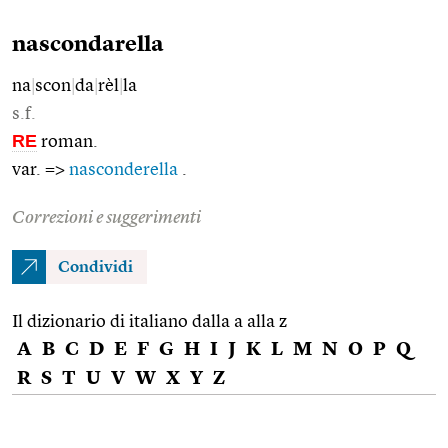
nascondarella
na
|
scon
|
da
|
rèl
|
la
s.f.
RE
roman.
var. =>
nasconderella
.
Correzioni e suggerimenti
Condividi
Il dizionario di italiano dalla a alla z
A
B
C
D
E
F
G
H
I
J
K
L
M
N
O
P
Q
R
S
T
U
V
W
X
Y
Z