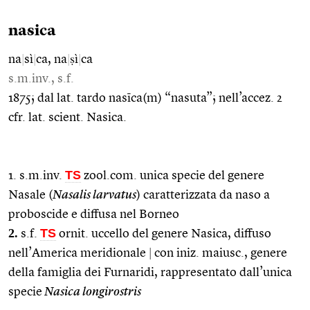
nasica
na
|
sì
|
ca, na
|
ṣì
|
ca
s.m.inv., s.f.
1875; dal lat. tardo nasīca(m) “nasuta”; nell’accez. 2
cfr. lat. scient. Nasica.
TS
1. s.m.inv.
zool.com. unica specie del genere
Nasale (
Nasalis larvatus
) caratterizzata da naso a
proboscide e diffusa nel Borneo
2.
TS
s.f.
ornit. uccello del genere Nasica, diffuso
nell’America meridionale
|
con iniz. maiusc., genere
della famiglia dei Furnaridi, rappresentato dall’unica
specie
Nasica longirostris