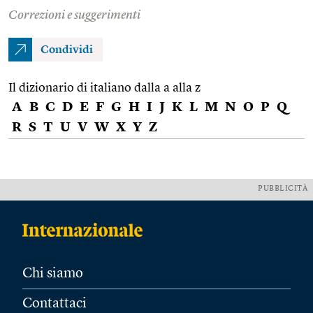
Correzioni e suggerimenti
Condividi
Il dizionario di italiano dalla a alla z
A
B
C
D
E
F
G
H
I
J
K
L
M
N
O
P
Q
R
S
T
U
V
W
X
Y
Z
PUBBLICITÀ
Chi siamo
Contattaci