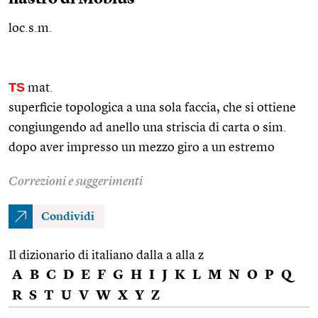
loc.s.m.
TS
mat.
superficie topologica a una sola faccia, che si ottiene
congiungendo ad anello una striscia di carta o
sim.
dopo aver impresso un mezzo giro a un estremo
Correzioni e suggerimenti
Condividi
Il dizionario di italiano dalla a alla z
A
B
C
D
E
F
G
H
I
J
K
L
M
N
O
P
Q
R
S
T
U
V
W
X
Y
Z