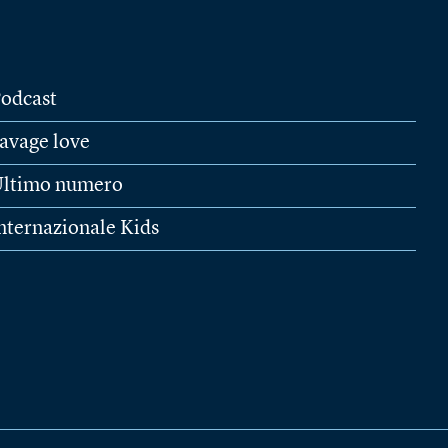
odcast
avage love
ltimo numero
nternazionale Kids