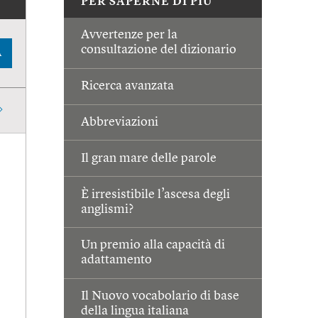
PER SAPERNE DI PIÙ
Avvertenze per la
consultazione del dizionario
A
Ricerca avanzata
Abbreviazioni
Il gran mare delle parole
È irresistibile l’ascesa degli
anglismi?
Un premio alla capacità di
adattamento
Il Nuovo vocabolario di base
della lingua italiana