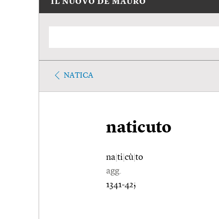
IL NUOVO DE MAURO
NATICA
naticuto
na
|
ti
|
cù
|
to
agg.
1341-42;