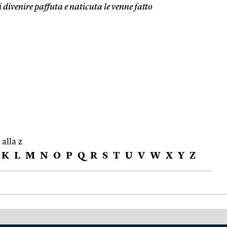
 divenire paffuta e naticuta le venne fatto
 alla z
K
L
M
N
O
P
Q
R
S
T
U
V
W
X
Y
Z