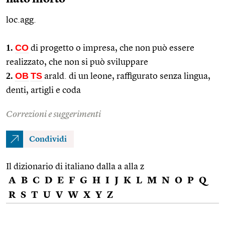
loc.agg.
1.
CO
di progetto o impresa, che non può essere
realizzato, che non si può sviluppare
2.
OB
TS
arald.
di un leone, raffigurato senza lingua,
denti, artigli e coda
Correzioni e suggerimenti
Condividi
Il dizionario di italiano dalla a alla z
A
B
C
D
E
F
G
H
I
J
K
L
M
N
O
P
Q
R
S
T
U
V
W
X
Y
Z