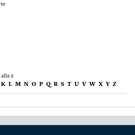
rte
 alla z
K
L
M
N
O
P
Q
R
S
T
U
V
W
X
Y
Z