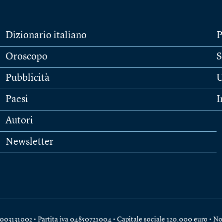
Dizionario italiano
P
Oroscopo
S
Pubblicità
U
Paesi
I
Autori
Newsletter
e 04003131002 • Partita iva 04850721004 • Capitale sociale 120.000 euro •
No