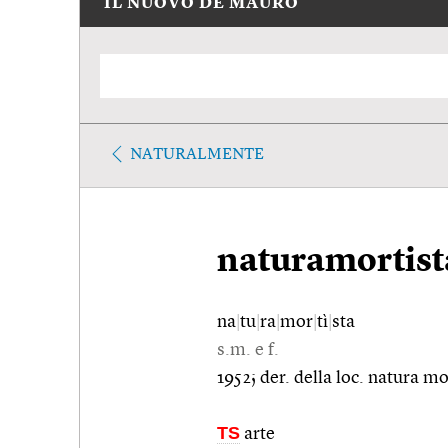
IL NUOVO DE MAURO
NATURALMENTE
naturamortist
na
|
tu
|
ra
|
mor
|
tì
|
sta
s.m. e f.
1952; der. della loc. natura mo
TS
arte