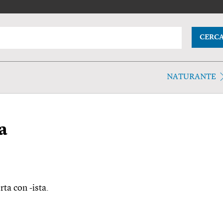
CERC
NATURANTE
a
rta con -ista.