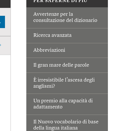
PER SAPERNE DI PIÙ
Avvertenze per la
consultazione del dizionario
A
Ricerca avanzata
Abbreviazioni
Il gran mare delle parole
È irresistibile l’ascesa degli
anglismi?
Un premio alla capacità di
adattamento
Il Nuovo vocabolario di base
della lingua italiana