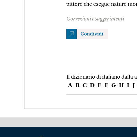
pittore che esegue nature mo
Correzioni e suggerimenti
Condividi
Il dizionario di italiano dalla a
A
B
C
D
E
F
G
H
I
J