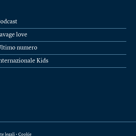
odcast
avage love
ltimo numero
nternazionale Kids
te legali
•
Cookie