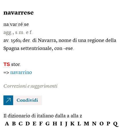
navarrese
na
|
var
|
ré
|
se
agg., s.m. e f.
av. 1561; der. di Navarra, nome di una regione della
Spagna settentrionale, con -ese.
TS
stor.
=>
navarrino
Correzioni e suggerimenti
Condividi
Il dizionario di italiano dalla a alla z
A
B
C
D
E
F
G
H
I
J
K
L
M
N
O
P
Q