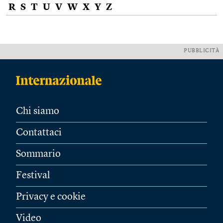
R
S
T
U
V
W
X
Y
Z
PUBBLICITÀ
Chi siamo
Contattaci
Sommario
Festival
Privacy e cookie
Video