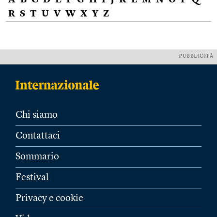
A
B
C
D
E
F
G
H
I
J
K
L
M
N
O
P
Q
R
S
T
U
V
W
X
Y
Z
PUBBLICITÀ
Chi siamo
Contattaci
Sommario
Festival
Privacy e cookie