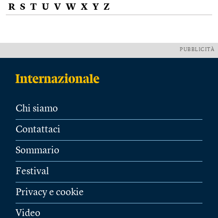
R
S
T
U
V
W
X
Y
Z
PUBBLICITÀ
Chi siamo
Contattaci
Sommario
Festival
Privacy e cookie
Video