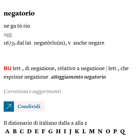
negatorio
ne
|
ga
|
tò
|
rio
agg.
1673; dal lat. negatōrĭu(m), v. anche negare.
BU
lett., di negazione, relativo a negazione
|
lett., che
esprime negazione:
atteggiamento negatorio
Correzioni e suggerimenti
Condividi
Il dizionario di italiano dalla a alla z
A
B
C
D
E
F
G
H
I
J
K
L
M
N
O
P
Q