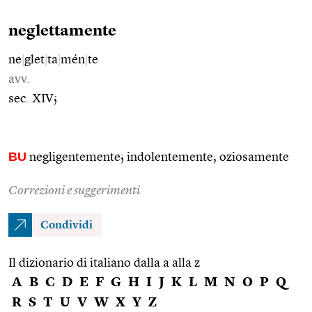
neglettamente
ne
|
glet
|
ta
|
mén
|
te
avv.
sec. XIV;
BU
negligentemente; indolentemente, oziosamente
Correzioni e suggerimenti
Condividi
Il dizionario di italiano dalla a alla z
A
B
C
D
E
F
G
H
I
J
K
L
M
N
O
P
Q
R
S
T
U
V
W
X
Y
Z