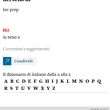
loc.prep.
BU
in seno a
Correzioni e suggerimenti
Condividi
Il dizionario di italiano dalla a alla z
A
B
C
D
E
F
G
H
I
J
K
L
M
N
O
P
Q
R
S
T
U
V
W
X
Y
Z