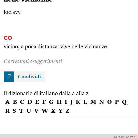
loc.avv.
CO
vicino, a poca distanza: vive nelle vicinanze
Correzioni e suggerimenti
Condividi
Il dizionario di italiano dalla a alla z
A
B
C
D
E
F
G
H
I
J
K
L
M
N
O
P
Q
R
S
T
U
V
W
X
Y
Z