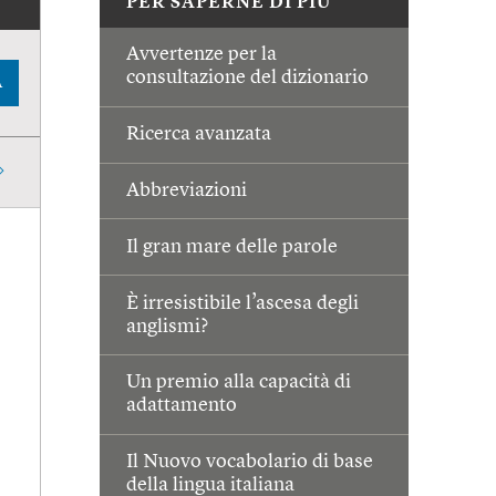
PER SAPERNE DI PIÙ
Avvertenze per la
consultazione del dizionario
A
Ricerca avanzata
Abbreviazioni
Il gran mare delle parole
È irresistibile l’ascesa degli
anglismi?
Un premio alla capacità di
adattamento
Il Nuovo vocabolario di base
della lingua italiana