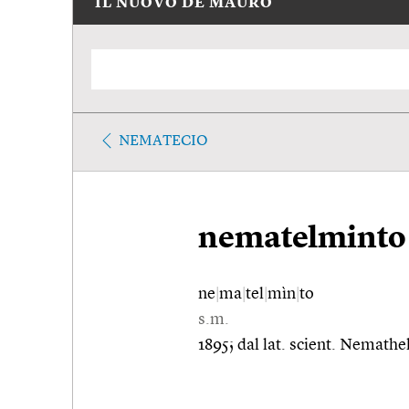
IL NUOVO DE MAURO
NEMATECIO
nematelminto
ne
|
ma
|
tel
|
mìn
|
to
s.m.
1895; dal lat. scient. Nemath