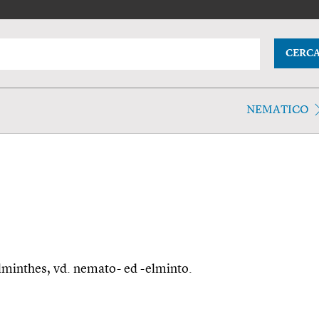
CERC
NEMATICO
elminthes, vd. nemato- ed -elminto.