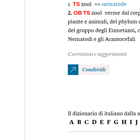
TS
1.
zool. =>
nematode
2.
OB
TS
zool. verme dal corp
piante e animali, del phylum
del gruppo degli Eumetazoi, cu
Nematodi e gli Acantocefali
Correzioni e suggerimenti
Condividi
Il dizionario di italiano dalla a
A
B
C
D
E
F
G
H
I
J