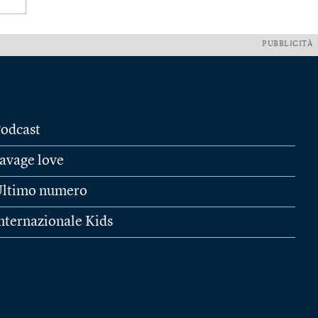
PUBBLICITÀ
odcast
avage love
ltimo numero
nternazionale Kids