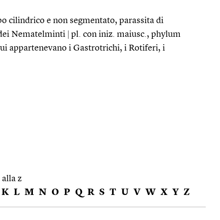
o cilindrico e non segmentato, parassita di
 dei Nematelminti
|
pl. con iniz. maiusc., phylum
i appartenevano i Gastrotrichi, i Rotiferi, i
 alla z
K
L
M
N
O
P
Q
R
S
T
U
V
W
X
Y
Z