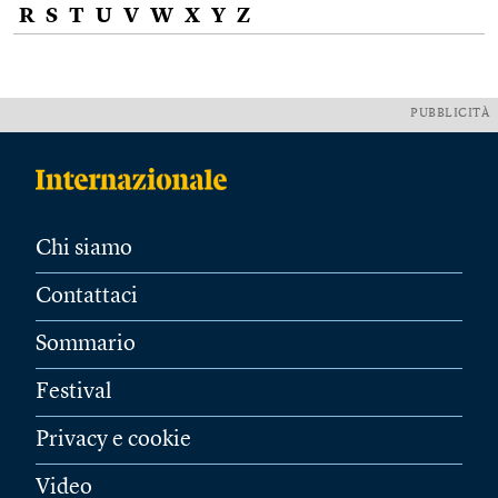
R
S
T
U
V
W
X
Y
Z
PUBBLICITÀ
Chi siamo
Contattaci
Sommario
Festival
Privacy e cookie
Video