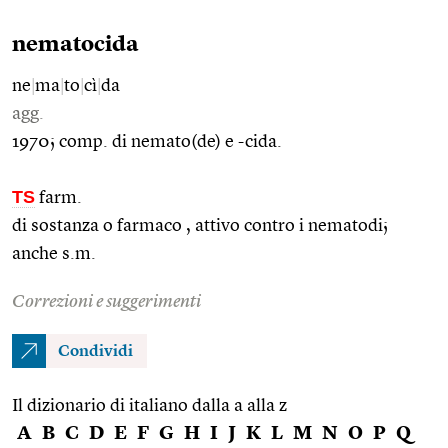
nematocida
ne
|
ma
|
to
|
cì
|
da
agg.
1970; comp. di nemato(de) e -cida.
TS
farm.
di sostanza o farmaco , attivo contro i nematodi;
anche s.m.
Correzioni e suggerimenti
Condividi
Il dizionario di italiano dalla a alla z
A
B
C
D
E
F
G
H
I
J
K
L
M
N
O
P
Q