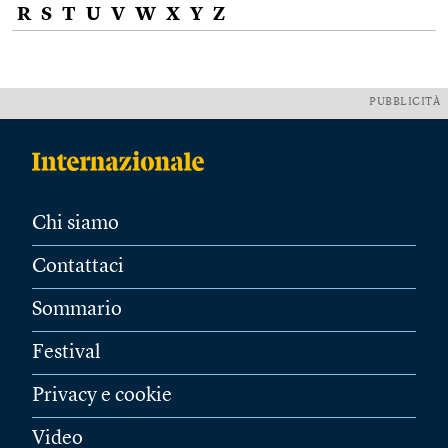
R
S
T
U
V
W
X
Y
Z
PUBBLICITÀ
Chi siamo
Contattaci
Sommario
Festival
Privacy e cookie
Video