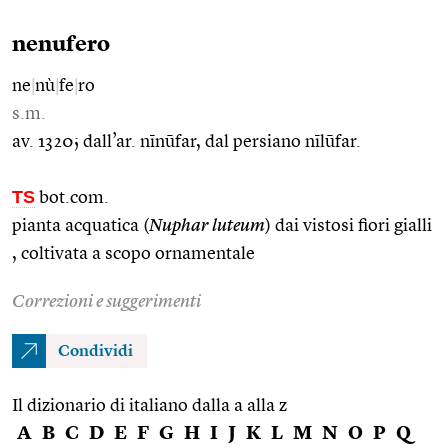
nenufero
ne
|
nù
|
fe
|
ro
s.m.
av. 1320; dall’ar. nīnūfar, dal persiano nīlūfar.
TS
bot.com.
pianta acquatica (
Nuphar luteum
) dai vistosi fiori gialli
, coltivata a scopo ornamentale
Correzioni e suggerimenti
Condividi
Il dizionario di italiano dalla a alla z
A
B
C
D
E
F
G
H
I
J
K
L
M
N
O
P
Q