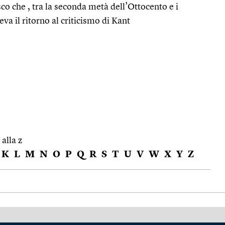
sco che , tra la seconda metà dell’Ottocento e i
a il ritorno al criticismo di Kant
 alla z
K
L
M
N
O
P
Q
R
S
T
U
V
W
X
Y
Z