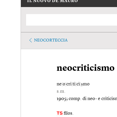
IL NUOVO DE MAURO
NEOCORTECCIA
neocriticismo
ne
|
o
|
cri
|
ti
|
cì
|
ṣmo
s.m.
1905; comp. di neo- e criticis
TS
filos.