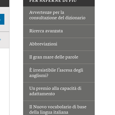
PER SAPERNE DI PIÙ
Avvertenze per la
consultazione del dizionario
A
Ricerca avanzata
Abbreviazioni
Il gran mare delle parole
È irresistibile l’ascesa degli
anglismi?
Un premio alla capacità di
adattamento
Il Nuovo vocabolario di base
della lingua italiana