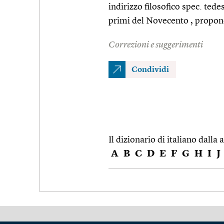
indirizzo filosofico spec. tede
primi del Novecento , proponev
Correzioni e suggerimenti
Condividi
Il dizionario di italiano dalla a
A
B
C
D
E
F
G
H
I
J