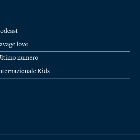
odcast
avage love
ltimo numero
nternazionale Kids