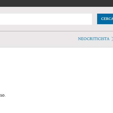
CERC
NEOCRITICISTA
mo.