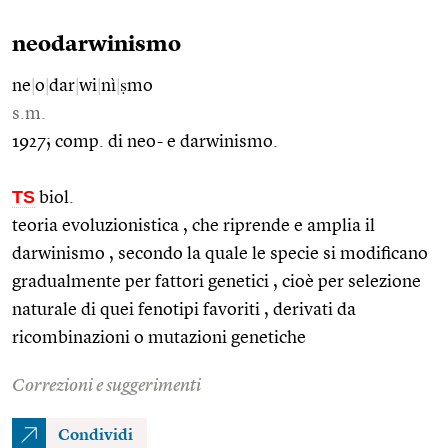
neodarwinismo
ne
|
o
|
dar
|
wi
|
nì
|
ṣmo
s.m.
1927; comp. di neo- e darwinismo.
TS
biol.
teoria evoluzionistica , che riprende e amplia il
darwinismo , secondo la quale le specie si modificano
gradualmente per fattori genetici , cioè per selezione
naturale di quei fenotipi favoriti , derivati da
ricombinazioni o mutazioni genetiche
Correzioni e suggerimenti
Condividi