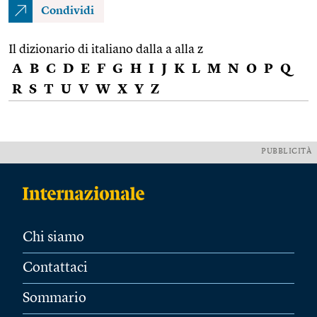
Condividi
Il dizionario di italiano dalla a alla z
A
B
C
D
E
F
G
H
I
J
K
L
M
N
O
P
Q
R
S
T
U
V
W
X
Y
Z
PUBBLICITÀ
Chi siamo
Contattaci
Sommario