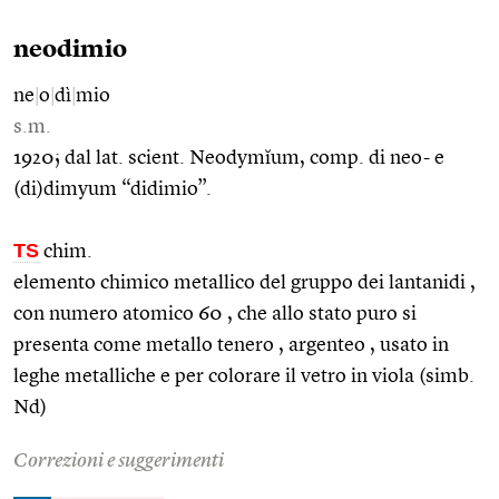
neodimio
ne
|
o
|
dì
|
mio
s.m.
1920; dal lat. scient. Neodymĭum, comp. di neo- e
(di)dimyum “didimio”.
TS
chim.
elemento chimico metallico del gruppo dei lantanidi ,
con numero atomico 60 , che allo stato puro si
presenta come metallo tenero , argenteo , usato in
leghe metalliche e per colorare il vetro in viola (simb.
Nd)
Correzioni e suggerimenti