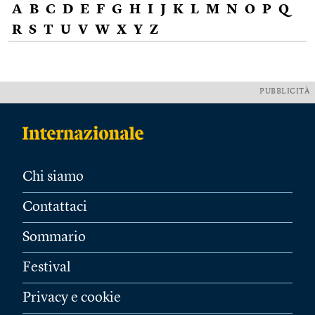
A
B
C
D
E
F
G
H
I
J
K
L
M
N
O
P
Q
R
S
T
U
V
W
X
Y
Z
PUBBLICITÀ
Chi siamo
Contattaci
Sommario
Festival
Privacy e cookie