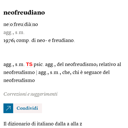
neofreudiano
ne
|
o
|
freu
|
dià
|
no
agg., s.m.
1976; comp. di neo- e freudiano.
TS
agg., s.m.
psic. agg., del neofreudismo; relativo al
neofreudismo
|
agg., s.m., che, chi è seguace del
neofreudismo
Correzioni e suggerimenti
Condividi
Il dizionario di italiano dalla a alla z